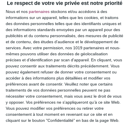
Le respect de votre vie privée est notre priorité
Votre adresse e-mail ne sera pas publiée.
Les
Nous et nos
partenaires
stockons et/ou accédons à des
champs obligatoires sont indiqués avec
*
informations sur un appareil, telles que les cookies, et traitons
des données personnelles telles que des identifiants uniques et
COMMENTAIRE
des informations standards envoyées par un appareil pour des
publicités et du contenu personnalisés, des mesures de publicité
et de contenu, des études d'audience et le développement de
services.
Avec votre permission, nos 1019 partenaires et nous-
mêmes pouvons utiliser des données de géolocalisation
précises et d’identification par scan d'appareil. En cliquant, vous
pouvez consentir aux traitements décrits précédemment. Vous
pouvez également refuser de donner votre consentement ou
accéder à des informations plus détaillées et modifier vos
préférences avant de consentir.
Veuillez noter que certains
traitements de vos données personnelles peuvent ne pas
nécessiter votre consentement, mais vous avez le droit de vous
y opposer. Vos préférences ne s'appliqueront qu’à ce site Web.
NOM
*
Vous pouvez modifier vos préférences ou retirer votre
consentement à tout moment en revenant sur ce site et en
cliquant sur le bouton "Confidentialité" en bas de la page Web.