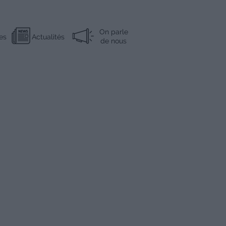
On parle
es
Actualités
de nous