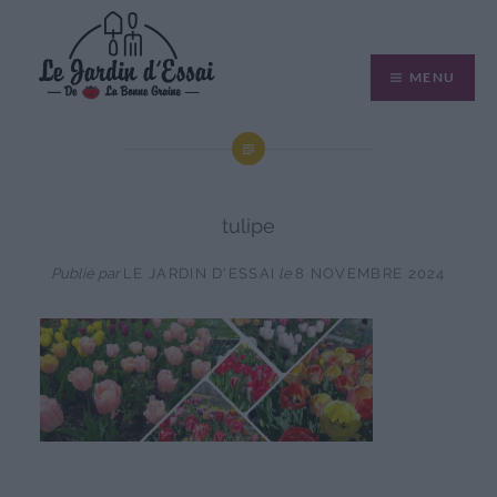
Aller
au
MENU
contenu
tulipe
Publié par
LE JARDIN D'ESSAI
le
8 NOVEMBRE 2024