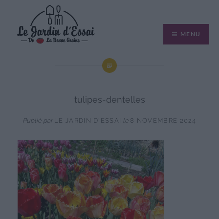
Aller
au
MENU
contenu
tulipes-dentelles
Publié par
LE JARDIN D'ESSAI
le
8 NOVEMBRE 2024