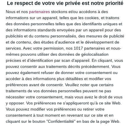
Le respect de votre vie privée est notre priorité
Votre adresse e-mail ne sera pas publiée.
Les
Nous et nos
partenaires
stockons et/ou accédons à des
champs obligatoires sont indiqués avec
*
informations sur un appareil, telles que les cookies, et traitons
des données personnelles telles que des identifiants uniques et
COMMENTAIRE
des informations standards envoyées par un appareil pour des
publicités et du contenu personnalisés, des mesures de publicité
et de contenu, des études d'audience et le développement de
services.
Avec votre permission, nos 1017 partenaires et nous-
mêmes pouvons utiliser des données de géolocalisation
précises et d’identification par scan d'appareil. En cliquant, vous
pouvez consentir aux traitements décrits précédemment. Vous
pouvez également refuser de donner votre consentement ou
accéder à des informations plus détaillées et modifier vos
préférences avant de consentir.
Veuillez noter que certains
traitements de vos données personnelles peuvent ne pas
nécessiter votre consentement, mais vous avez le droit de vous
y opposer. Vos préférences ne s'appliqueront qu’à ce site Web.
NOM
*
Vous pouvez modifier vos préférences ou retirer votre
consentement à tout moment en revenant sur ce site et en
cliquant sur le bouton "Confidentialité" en bas de la page Web.